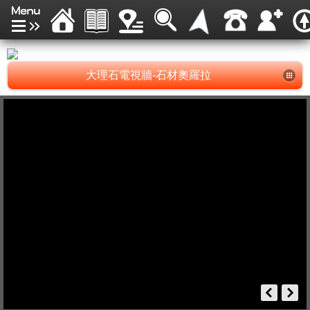
大理石電視牆-石材奧羅拉